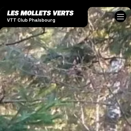
Aller au contenu principal
VTT Club Phalsbourg