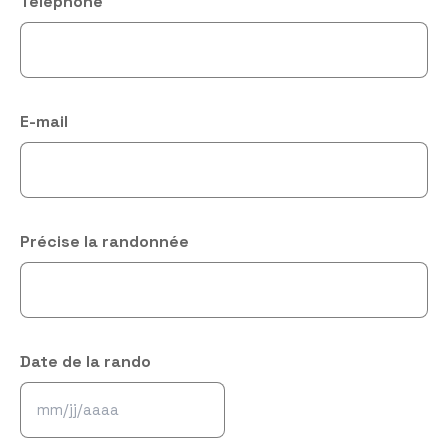
Téléphone
E-mail
Précise la randonnée
Date de la rando
MM
slash