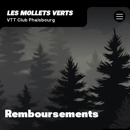
Aller au contenu principal
VTT Club Phalsbourg
Remboursements